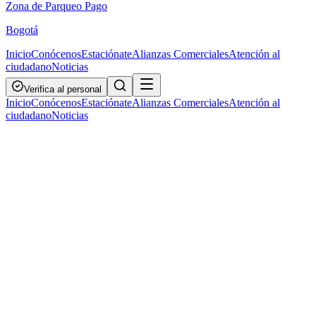
Zona de Parqueo Pago
Bogotá
Inicio
Conócenos
Estaciónate
Alianzas Comerciales
Atención al
ciudadano
Noticias
Verifica al personal
Inicio
Conócenos
Estaciónate
Alianzas Comerciales
Atención al
ciudadano
Noticias
Zonas de Parqueo Pago