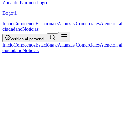
Zona de Parqueo Pago
Bogotá
Inicio
Conócenos
Estaciónate
Alianzas Comerciales
Atención al
ciudadano
Noticias
Verifica al personal
Inicio
Conócenos
Estaciónate
Alianzas Comerciales
Atención al
ciudadano
Noticias