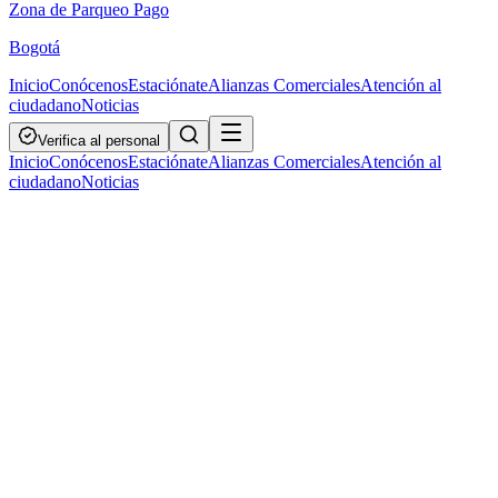
Zona de Parqueo Pago
Bogotá
Inicio
Conócenos
Estaciónate
Alianzas Comerciales
Atención al
ciudadano
Noticias
Verifica al personal
Inicio
Conócenos
Estaciónate
Alianzas Comerciales
Atención al
ciudadano
Noticias
20 de mayo de 2026
10173
vistas
Paola Montana