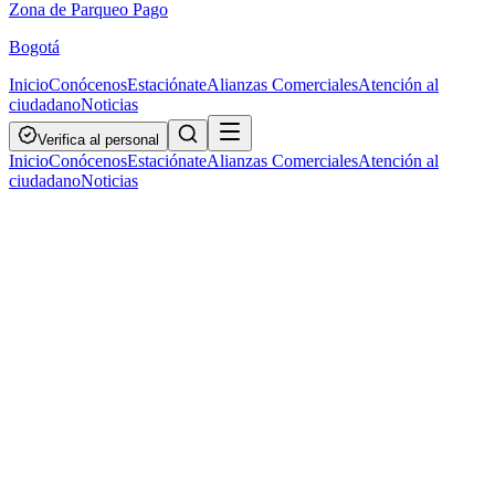
Zona de Parqueo Pago
Bogotá
Inicio
Conócenos
Estaciónate
Alianzas Comerciales
Atención al
ciudadano
Noticias
Verifica al personal
Inicio
Conócenos
Estaciónate
Alianzas Comerciales
Atención al
ciudadano
Noticias
24 de abril de 2026
3687
vistas